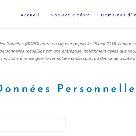
Accueil
Nos activités
Domaines d’i
des Données (RGPD) entré en vigueur depuis le 25 mai 2018, chaque ci
 personnelles recueillies par une entreprise, notamment celles que vo
us invitons à renseigner le formulaire ci-dessous. La demande d'obtent
onnées Personnelle