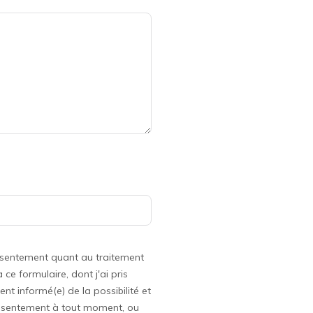
onsentement quant au traitement
ce formulaire, dont j'ai pris
t informé(e) de la possibilité et
onsentement à tout moment, ou