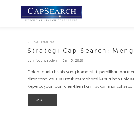
Skip
to
content
RETINA HOMEPAGE
Catégorie :
Strategi Cap Search: Men
Retina
by
infoconception
Juin 5, 2020
Homepage
Dalam dunia bisnis yang kompetitif, pemilihan partn
dirancang khusus untuk memahami kebutuhan unik se
Kepercayaan dari klien-klien kami bukan muncul seca
MORE