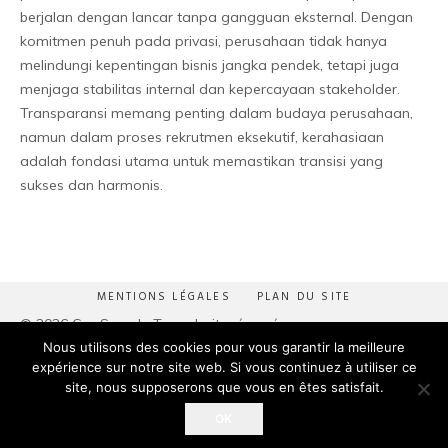
berjalan dengan lancar tanpa gangguan eksternal. Dengan
komitmen penuh pada privasi, perusahaan tidak hanya
melindungi kepentingan bisnis jangka pendek, tetapi juga
menjaga stabilitas internal dan kepercayaan stakeholder.
Transparansi memang penting dalam budaya perusahaan,
namun dalam proses rekrutmen eksekutif, kerahasiaan
adalah fondasi utama untuk memastikan transisi yang
sukses dan harmonis.
MENTIONS LÉGALES
PLAN DU SITE
© 2026 CapSearch. Tous droits réservés.
Nous utilisons des cookies pour vous garantir la meilleure
Adresse :
Pôle Services 4 boulevard du Zénith 44800 SAINT
expérience sur notre site web. Si vous continuez à utiliser ce
HERBLAIN
site, nous supposerons que vous en êtes satisfait.
Téléphone :
+33(0)2 40 18 01 20
OK